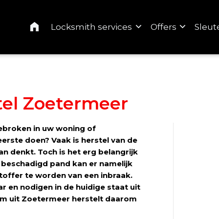
Home
Locksmith services
Offers
Sleut
tel Zoetermeer
gebroken in uw woning of
erste doen? Vaak is herstel van de
n denkt. Toch is het erg belangrijk
n beschadigd pand kan er namelijk
htoffer te worden van een inbraak.
r en nodigen in de huidige staat uit
am uit Zoetermeer herstelt daarom