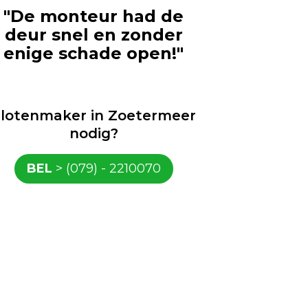
"De monteur had de
deur snel en zonder
enige schade open!"
lotenmaker in Zoetermeer
nodig?
BEL
> (079) - 2210070