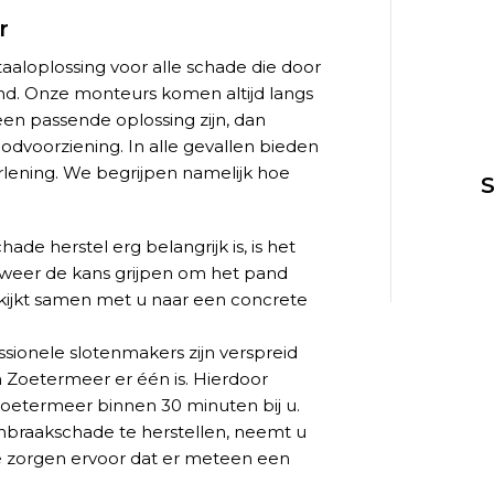
r
taaloplossing voor alle schade die door
and. Onze monteurs komen altijd langs
en passende oplossing zijn, dan
oodvoorziening. In alle gevallen bieden
rlening. We begrijpen namelijk hoe
S
de herstel erg belangrijk is, is het
 weer de kans grijpen om het pand
kijkt samen met u naar een concrete
sionele slotenmakers zijn verspreid
n Zoetermeer er één is. Hierdoor
Zoetermeer binnen 30 minuten bij u.
 inbraakschade te herstellen, neemt u
e zorgen ervoor dat er meteen een