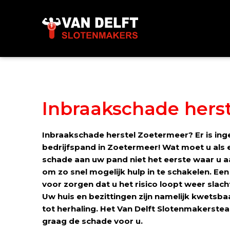
Skip
links
Jump
to
the
content
Jump
to
Inbraakschade hers
the
navigation
Inbraakschade herstel Zoetermeer? Er is in
bedrijfspand in Zoetermeer! Wat moet u als e
schade aan uw pand niet het eerste waar u aa
om zo snel mogelijk hulp in te schakelen. Ee
voor zorgen dat u het risico loopt weer slac
Uw huis en bezittingen zijn namelijk kwetsbaa
tot herhaling. Het Van Delft Slotenmakerste
graag de schade voor u.