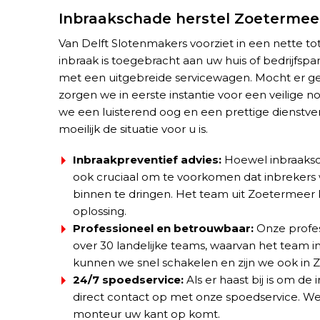
Inbraakschade herstel Zoetermee
Van Delft Slotenmakers
voorziet in een nette to
inbraak is toegebracht aan uw huis of bedrijfsp
met een uitgebreide servicewagen. Mocht er ge
zorgen we in eerste instantie voor een veilige n
we een luisterend oog en een prettige dienstve
moeilijk de situatie voor u is.
Inbraakpreventief
advies:
Hoewel inbraakscha
ook cruciaal om te voorkomen dat inbrekers
binnen te dringen. Het team uit Zoetermeer 
oplossing.
Professioneel en betrouwbaar:
Onze profes
over 30 landelijke teams, waarvan het team i
kunnen we snel schakelen en zijn we ook in 
24/7 spoedservice:
Als er haast bij is om de
direct contact op met onze spoedservice. W
monteur uw kant op komt.